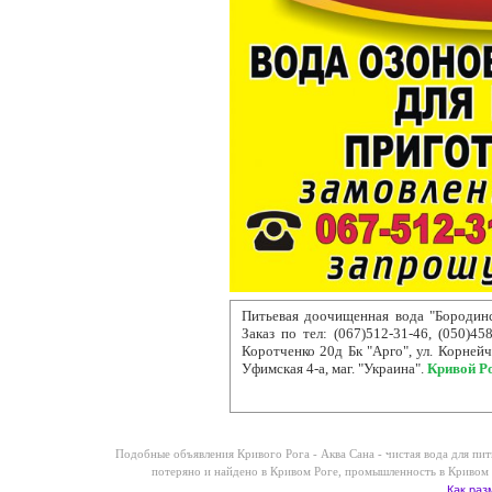
Питьевая доочищенная вода "Бородинс
Заказ по тел: (067)512-31-46, (050)4
Коротченко 20д Бк "Арго", ул. Корнейчу
Уфимская 4-а, маг. "Украина".
Кривой Р
Подобные объявления Кривого Рога -
Аква Сана - чистая вода для пи
потеряно и найдено в Кривом Роге
,
промышленность в Кривом
Как раз