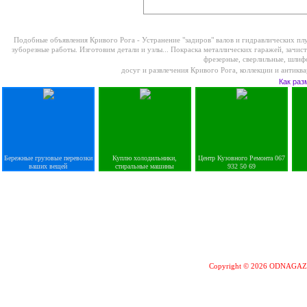
Подобные объявления Кривого Рога -
Устранение "задиров" валов и гидравлических пл
зуборезные работы. Изготовим детали и узлы...
Покраска металлических гаражей, зачист
фрезерные, сверлильные, шлиф
досуг и развлечения Кривого Рога
,
коллекции и антикв
Как раз
Бережные грузовые перевозки
Куплю холодильники,
Центр Кузовного Ремонта 067
ваших вещей
стиральные машины
932 50 69
Copyright © 2026 ODNAGA