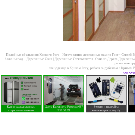
Подобные объявления Кривого Рога -
Изготовление деревянных рам по Гост • Сергей Ва
балконы под...
Деревянные Окна | Деревянные Стеклопакеты | Окна из Дерева Деревянные
прочие констру
спецодежда в Кривом Рогу
,
работа за рубежом в Кривом 
Как раз
Куплю холодильники,
Центр Кузовного Ремонта 067
Ремонт и настройка
стиральные машины
932 50 69
компьютеров и ноутбу