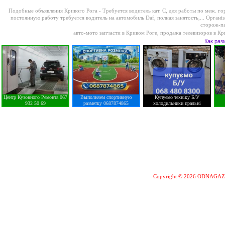
Подобные объявления Кривого Рога -
Требуется водитель кат. С, для работы по меж. го
постоянную работу требуется водитель на автомобиль Daf, полная занятость,...
Організ
сторож-па
авто-мото запчасти в Кривом Роге
,
продажа телевизоров в Кр
Как раз
Центр Кузовного Ремонта 067
Выполняем спортивную
Купуємо техніку Б/У
932 50 69
разметку 0687874865
холодильники пральні
Copyright © 2026 ODNAGA