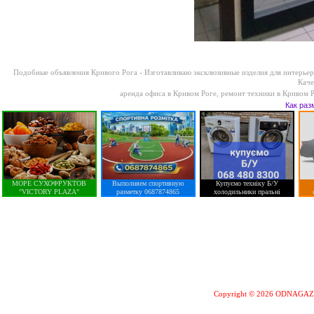
Подобные объявления Кривого Рога -
Изготавливаю эксклюзивные изделия для интерьера
Каче
аренда офиса в Кривом Роге
,
ремонт техники в Кривом 
Как раз
МОРЕ СУХОФРУКТОВ
Выполняем спортивную
Купуємо техніку Б/У
"VICTORY PLAZA"
разметку 0687874865
холодильники пральні
Copyright © 2026 ODNAGA