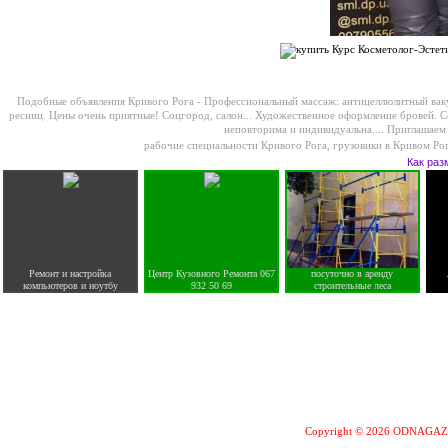
Подобные объявления Кривого Рога -
Профессиональный массаж: антицеллюлитный вакуум
ресниц. Цены очень приятные! Соцгород, салон...
Художественное оформление бровей. С
неповторима и индивидуальна....
Приглашаем 
рабочие специальности Кривого Рога
,
грузовики в Кривом Ро
Как раз
Ремонт и настройка
Центр Кузовного Ремонта 067
посуточно в аренду
компьютеров и ноутбу
932 50 69
строительные леса
Copyright © 2026 ODNAGA