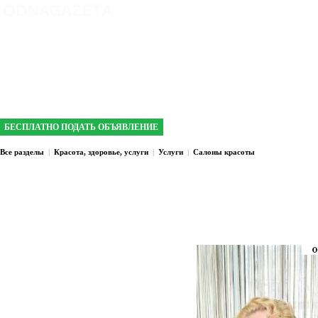
интернет газета №1 в Кривом Роге
БЕСПЛАТНО ПОДАТЬ ОБЪЯВЛЕНИЕ
Все разделы
|
Красота, здоровье, услуги
|
Услуги
|
Салоны красоты