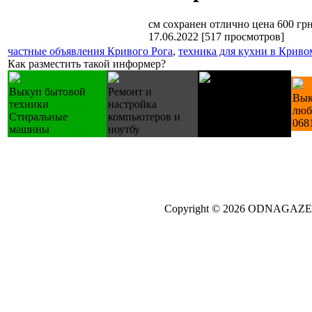
см сохранен отлично цена 600 гр
17.06.2022
[
517 просмотров
]
частные объявления Кривого Рога
,
техника для кухни в Криво
Как разместить такой информер?
Выкуп бытовой
Ремонт и
Лестницы
Вык
техники
настройка
деревянные
люб
Стиральные
компьютеров и
изготовление на
068
машины
ноутбу
зак.
Copyright © 2026 ODNAGA