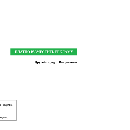
Мои закладки:
0
Зарегистрироваться
Войти
ПЛАТНО РАЗМЕСТИТЬ РЕКЛАМУ
Другой город
|
Все регионы
а вдова,
отров
]