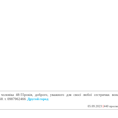
№1 в Кривом Роге
чоловіка 48-55років, доброго, уважного
для своєї любої сестрички. вон
68. т. 0987962466.
Другой город
05.09.2023
[
440 просм