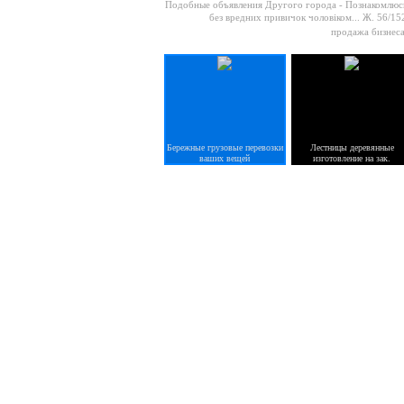
Подобные объявления Другого города -
Познакомлюс
без вредних привичок чоловіком...
Ж. 56/152
продажа бизнеса
Бережные грузовые перевозки
Лестницы деревянные
ваших вещей
изготовление на зак.