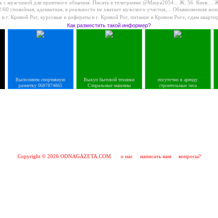
ь с мужчиной для приятного общения. Писать в телеграмме @Masya2054...
Ж. 56. Киев....
Ж
/60 спокойная, адекватная, в реальности не хватает мужского участия,...
Обыкновенная женщ
 в г. Кривой Рог
,
курсовые и рефераты в г. Кривой Рог
,
питание в Кривом Роге
,
сдам кварти
Как разместить такой информер?
Выполняем спортивную
Выкуп бытовой техники
посуточно в аренду
разметку 0687874865
Стиральные машины
строительные леса
Copyright © 2026 ODNAGAZETA.COM
о нас
написать нам
вопросы?