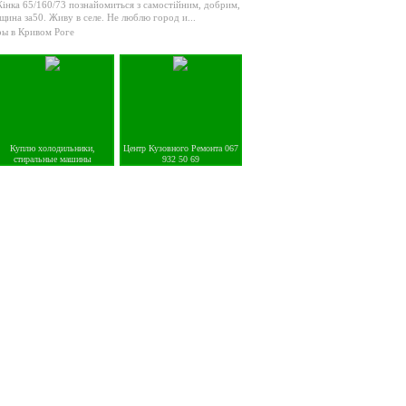
інка 65/160/73 познайомиться з самостійним, добрим,
ина за50. Живу в селе. Не люблю город и...
ры в Кривом Роге
Куплю холодильники,
Центр Кузовного Ремонта 067
стиральные машины
932 50 69