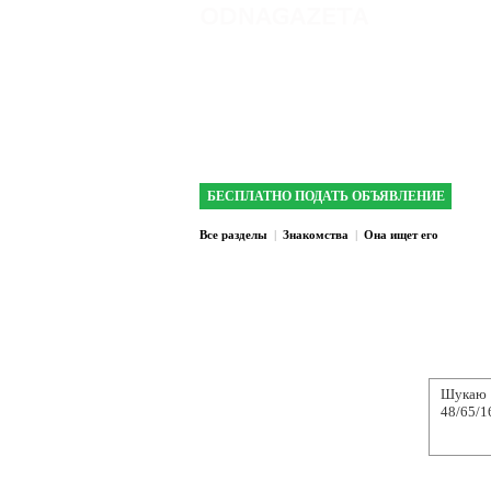
интернет газета 
БЕСПЛАТНО ПОДАТЬ ОБЪЯВЛЕНИЕ
Все разделы
|
Знакомства
|
Она ищет его
Шукаю 
48/65/1