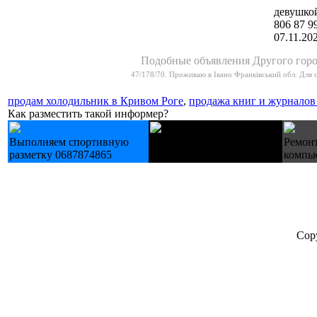
девушкой
806 87 9
07.11.20
Подобные объявления Другого горо
47/178/70. Проживаю в Івано Франківський обл. Для 
продам холодильник в Кривом Роге
,
продажа книг и журналов
Как разместить такой информер?
Выполняем спортивную
Купуємо техніку Б/У
Ремонт
разметку 0687874865
холодильники пральні
компью
Cop