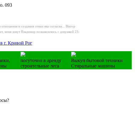
о. 093
отношения и создания семьи яка согласна...
Віктор
ет, меня зовут Владимир познакомлюсь с девушкой 23-
в г. Кривой Рог
ники,
посуточно в аренду
Выкуп бытовой техники
ины
строительные леса
Стиральные машины
осы?