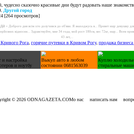
, чудесно сказочно красивые дни будут радовать наше знакомств
9.
Другой город
24
[
264 просмотров
]
да -
Доброго дня всім хто долучився до об'яви. Я знаходжусь в...
Привет ищу девушку для 
серйозних відносин...
Здравствуйте, мне 34 года, мой рост 180см, вес 72кг, ищу...
Всем прив
43 лет,...
 Кривого Рога
,
горячие путевки в Кривом Рогу
,
продажа бизнеса 
 и настройка
Выкуп авто в любом
Куплю холодиль
теров и ноутбу
состоянии 0681563039
стиральные маш
yright © 2026 ODNAGAZETA.COM
о нас
написать нам
вопр