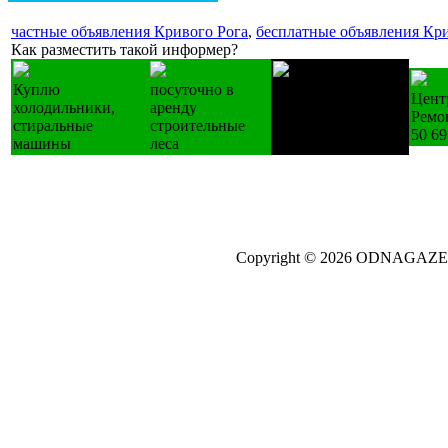
частные объявления Кривого Рога
,
бесплатные объявления Кри
Как разместить такой информер?
Куплю
посуточно в
Лестницы
Цент
холодильники,
аренду
деревянные
Ремо
стиральные
строительные
изготовление на
50 69
машины
леса
зак.
Copyright © 2026 ODNAGA