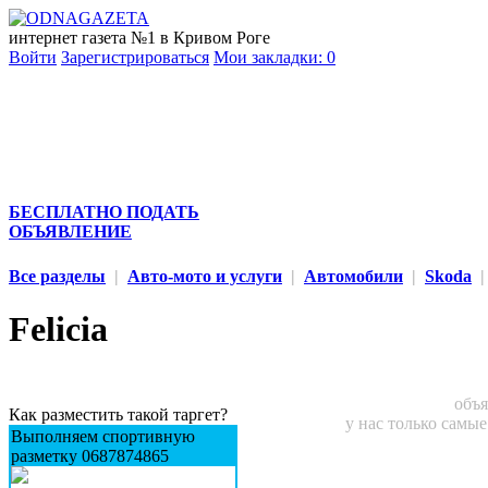
интернет газета №1 в Кривом Роге
Войти
Зарегистрироваться
Мои закладки:
0
БЕСПЛАТНО ПОДАТЬ
ОБЪЯВЛЕНИЕ
Все разделы
|
Авто-мото и услуги
|
Автомобили
|
Skoda
|
Felicia
объя
Как разместить такой таргет?
у нас только самы
Выполняем спортивную
разметку 0687874865