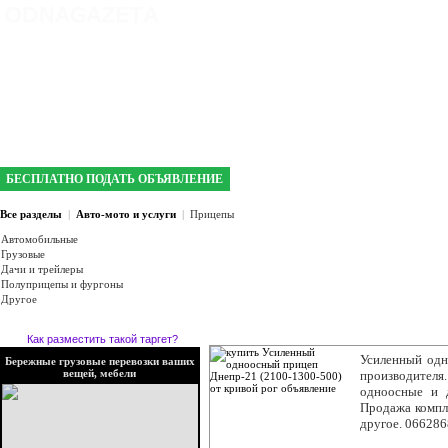
интернет газета №1 в Кривом Роге
БЕСПЛАТНО ПОДАТЬ ОБЪЯВЛЕНИЕ
Все разделы
|
Авто-мото и услуги
|
Прицепы
Автомобильные
Грузовые
Дачи и трейлеры
Полуприцепы и фургоны
Другое
Как разместить такой таргет?
Усиленный одн
Бережные грузовые перевозки ваших
вещей, мебели
производителя.
одноосные и 
Продажа компл
другое. 06628