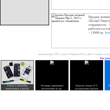
Продам легково
182см(176внут
открывается; 
рабочем состоя
– 13000 гр.
Зел
компьютеры, ПО, услуги в Кривом Роге
,
фото и видео услу
Как раз
Ремонт и настройка
Лестницы деревянные
Купуємо техніку Б/У
В
компьютеров и ноутбу
изготовление на зак.
холодильники пральні