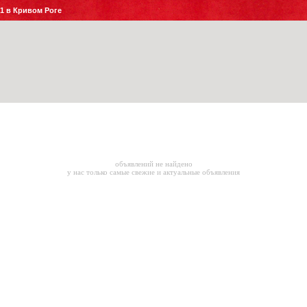
№1 в Кривом Роге
объявлений не найдено
у нас только самые свежие и актуальные объявления