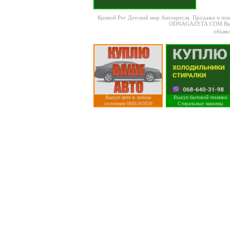
Кривой Рог Детский мир Автокресла
. Продажа и по
ODNAGAZETA.COM Вы найде
объявл
Выкуп авто в любом
Выкуп бытовой техники
состоянии 0681563039
Стиральные машины