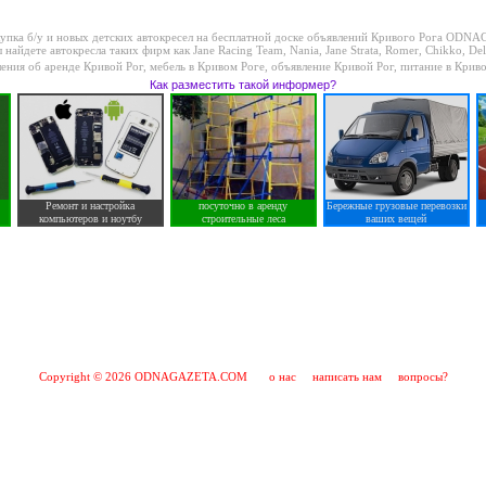
купка б/у и новых детских автокресел на бесплатной доске объявлений Кривого Рога ODN
те автокресла таких фирм как Jane Racing Team, Nania, Jane Strata, Romer, Chikko, Delt
ения об аренде Кривой Рог
,
мебель в Кривом Роге
,
объявление Кривой Рог
,
питание в Крив
Как разместить такой информер?
Ремонт и настройка
посуточно в аренду
Бережные грузовые перевозки
компьютеров и ноутбу
строительные леса
ваших вещей
Copyright © 2026 ODNAGAZETA.COM
о нас
написать нам
вопросы?