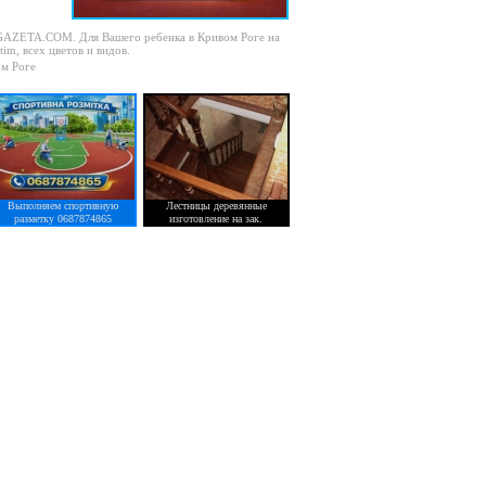
AGAZETA.COM. Для Вашего ребенка в Кривом Роге на
im, всех цветов и видов.
ом Роге
Выполняем спортивную
Лестницы деревянные
разметку 0687874865
изготовление на зак.