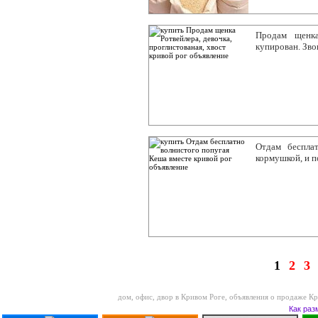
Продам щенка
купирован. Звон
Отдам бесплат
кормушкой, и п
1
2
3
дом, офис, двор в Кривом Роге
,
объявления о продаже Кр
Как раз