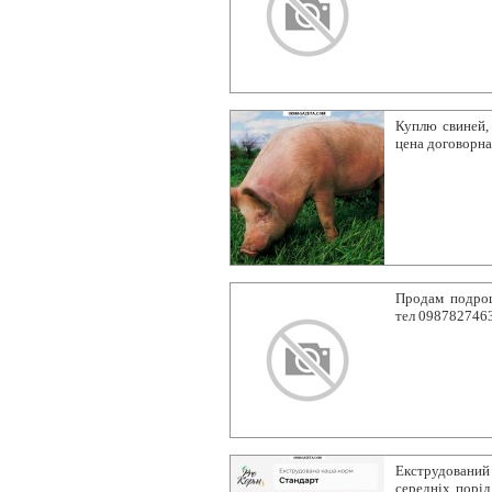
Куплю свиней,
цена договорна
Продам подрощ
тел 098782746
Екструдований
середніх порід