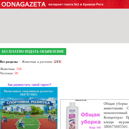
интернет газета №1 в Кривом Роге
БЕСПЛАТНО ПОДАТЬ ОБЪЯВЛЕНИЕ
Все разделы
|
Животные и растения
[
215
]
Животные
156
Растения
58
Как разместить такой таргет?
Выполняем спортивную разметку
0687874865
Общая уборка о
животными. С
неионогенный
Концентрат. П
клещи мурав
380675695501