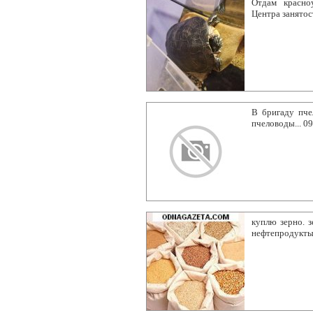
Отдам красно
Центра занятос
В бригаду пче
пчеловоды... 0
куплю зерно. з
нефтепродукты