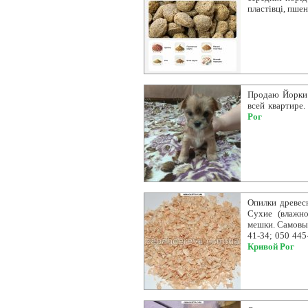
пластівці, пше
Продаю Йорки 
всей квартире
Рог
Опилки древесн
Сухие (влажно
мешки. Самовыв
41-34; 050 445
Кривой Рог