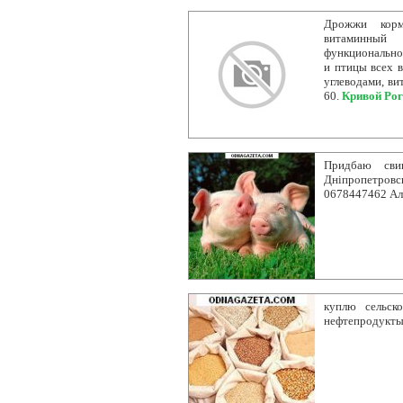
Дрожжи корм
витаминный
функционально
и птицы всех 
углеводами, ви
60.
Кривой Рог
Придбаю свин
Дніпропетров
0678447462 Ал
куплю сельск
нефтепродукты