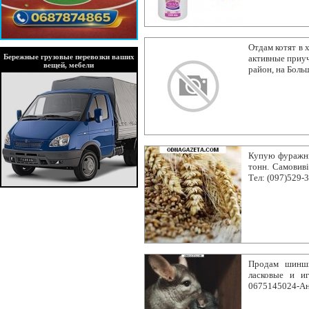
Отдам котят в 
Бережные грузовые перевозки ваших
активные приуч
вещей, мебели
район, на Боль
Купую фуражни
тонн. Самовиві
Тел: (097)529-
Продам шинши
ласковые и и
0675145024-Ан