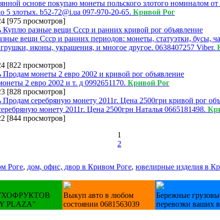
янной основе покупаю монеты польского злотого номиналом от
о 5 злотых. b52-72@i.ua 097-970-20-65.
Кривой Рог
24
[
975 просмотров
]
зные вещи Ссср и ранних периодов: монеты, статуэтки, бусы, ч
игрушки, иконы, украшения, и многое другое. 0638407257 Viber.
24
[
822 просмотров
]
онеты 2 евро 2002 и т. д 0992651170.
Кривой Рог
23
[
828 просмотров
]
еребряную монету 2011г. Цена 2500грн Наталья 0665181498.
Кр
22
[
844 просмотров
]
1
2
ом Роге
,
дом, офис, двор в Кривом Роге
,
ювелирные изделия в Кр
УХОФРУКТОВ
Выкуп авто в любом
Бережные грузовы
Y PLAZA"
состоянии 0681563039
перевозки ваших 