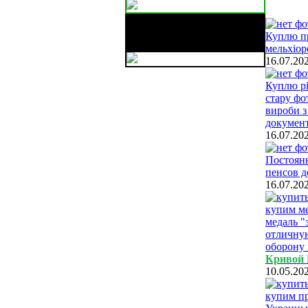
Бережные грузовые
перевозки ваших вещей,
Куплю пр
мебели
мельхіор
16.07.20
Куплю рі
стару фо
вироби з
документ
16.07.20
Постоянн
пенсов д
16.07.20
купим ме
медаль "
отличную
оборону 
Кривой 
10.05.20
купим пр