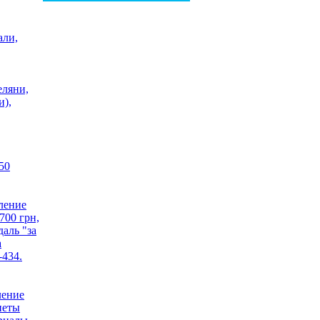
али,
еляни,
и),
50
700 грн,
даль "за
а
-434.
неты