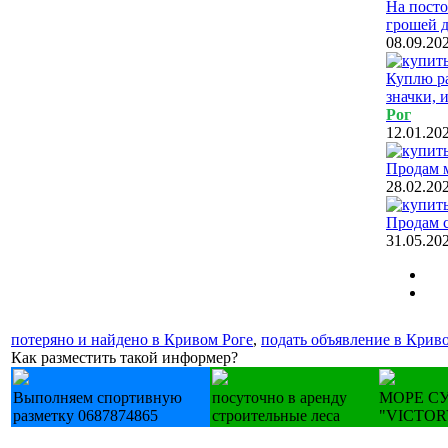
На посто
грошей д
08.09.20
Куплю ра
значки, 
Рог
12.01.20
Продам м
28.02.20
Продам с
31.05.20
потеряно и найдено в Кривом Роге
,
подать объявление в Крив
Как разместить такой информер?
Выполняем спортивную
посуточно в аренду
МОРЕ С
разметку 0687874865
строительные леса
"VICTOR