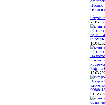
Продаю р
сегодня 
прилично
наружные
25.05.20
Куплю мо
097-970-
16.04.20
На посто
швейцарс
норвежск
72@i.ua 
17.03.20
Продам б
также не
0968811
01.12.20