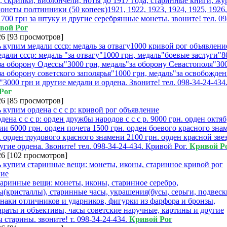
 скрипки, виолончели, ноты до 1917 года, старинные книги, жу
монеты полтинники (50 копеек)1921, 1922, 1923, 1924, 1925, 1926
 700 грн за штуку и другие серебрянные монеты. звоните! тел. 09
вой Рог
26
[
93 просмотров
]
дали ссср: медаль "за отвагу"1000 грн, медаль"боевые заслуги"8
за оборону Одессы"3000 грн, медаль"за оборону Севастополя"300
за оборону советского заполярья"1000 грн, медаль"за освобожде
"3000 грн и другие медали и ордена. Звоните! тел. 098-34-24-434
Рог
26
[
85 просмотров
]
дена с с с р: орден дружбы народов с с с р. 9000 грн. орден октя
и 6000 грн. орден почета 1500 грн. орден боевого красного зна
. орден трудового красного знамени 2100 грн. орден красной зве
ругие ордена. Звоните! тел. 098-34-24-434. Кривой Рог.
Кривой Р
26
[
102 просмотров
]
аринные вещи: монеты, иконы, старинное серебро,
(кристаллы), старинные часы, украшения(бусы, серьги, подвеск
), знаки отличников и ударников, фигурки из фарфора и бронзы,
раты и объективы, часы советские наручные, картины и другие
 старины. звоните! т. 098-34-24-434.
Кривой Рог