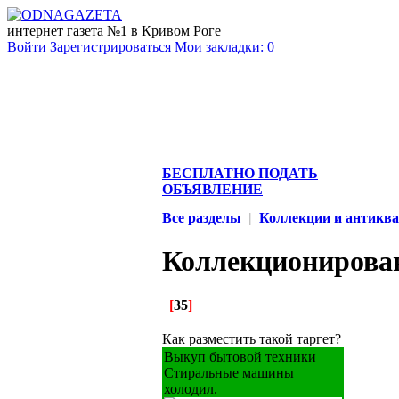
интернет газета №1 в Кривом Роге
Войти
Зарегистрироваться
Мои закладки:
0
БЕСПЛАТНО ПОДАТЬ
ОБЪЯВЛЕНИЕ
Все разделы
|
Коллекции и антикв
Коллекционирова
[
35
]
Как разместить такой таргет?
Выкуп бытовой техники
Стиральные машины
холодил.