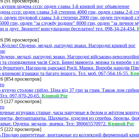
26
[
91 просмотров
]
дена ссср: орден славы 3-й степени 4000 грн, орден славы 2-й с
н, орден трудовой славы 3-й степени 2000 грн, орден трудовой с
5000 грн, орден "за службу родине" 8000 грн, орден "за личное 
рн и друг. Звоните! консультации бесплатно! тел. 098-34-24-434.
26
[
96 просмотров
]
рдени, медалі, нагрудні знаки. Нагородні військово-революційн
 та спорядження часів Срср. Бивні мамонта, моржа та вироби з н
з бурштину. Нагороди царської Росії. Марки. Вироби народів Пів
а ялинкові іграшки та багато іншого. Тел. моб. 067-564-16-55.
Кри
26
[
854 просмотров
]
 купую столове срібло. Ціна від 37 грн за грам. Також лом срібн
 Тел. 097-970-20-65.
Кривой Рог
25
[
127 просмотров
]
очные игрушки старые, часы наручные в белом и жёлтом корпус
онеты, фотоаппараты. Шахматы, изделия из серебра, бронзы, би
арые. Ордена, медали, значки. Тел: 380665570972.
Кривой Рог
25
[
222 просмотров
]