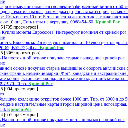
аритетные, винтажные из коллекций фирменный винил от 60 ты
годов, тематика разная, кроме джаза, ценовая категория разная. 
е. Есть опт от 10 шт. Есть конверты антистатик, а также плотны
 от 10 шт., Есть иглы на вертушку. 0968454460.
Кривой Рог
25
[
735 просмотров
]
неты Евросоюза. Интересуют номинал от 10 евро центов до 2-х 
20-65; B52-72@il.ua.
Кривой Рог
25
[
3369 просмотров
]
янной основе покупаю старые вышедшие с оборота английские 
кие франки, немецкие марки (Фрг), канадские и австралийские 
ие кроны, эстонские кроны, литовские литы, латвийские латы. 
097-970-20-65.
Кривой Рог
25
[
904 просмотров
]
ольшую коллекцию открыток более 1000 шт. Тир. от 3000 и до 5
мецкие наступательные карты второй мировой цена договорная.
353.
Кривой Рог
24
[
657 просмотров
]