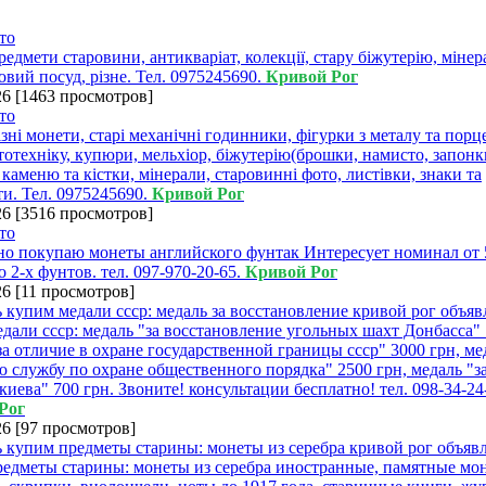
едмети старовини, антикваріат, колекції, стару біжутерію, мінер
овий посуд, рiзне. Тел. 0975245690.
Кривой Рог
26
[
1463 просмотров
]
зні монети, старi механічнi годинники, фігурки з металу та порц
тотехніку, купюри, мельхіор, біжутерію(брошки, намисто, запонк
 каменю та кістки, мінерали, старовинні фото, листівки, знаки та
и. Тел. 0975245690.
Кривой Рог
26
[
3516 просмотров
]
о покупаю монеты английского фунтак Интересует номинал от 
о 2-х фунтов. тел. 097-970-20-65.
Кривой Рог
26
[
11 просмотров
]
дали ссср: медаль "за восстановление угольных шахт Донбасса" 
за отличие в охране государственной границы ссср" 3000 грн, ме
 службу по охране общественного порядка" 2500 грн, медаль "з
киева" 700 грн. Звоните! консультации бесплатно! тел. 098-34-24
Рог
26
[
97 просмотров
]
едметы старины: монеты из серебра иностранные, памятные мо