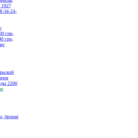
рналы,
, 1927
8-34-24-
00 грн,
0 грн,
ние
.
брьской
мени
зды 2200
ог
и, броши