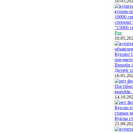
10.05.20
купим ор
10000 гр
степени 
"15000 г
Рог
10.05.20
Куплю! О
предмети
Вироби і
Дитячі т
16.01.20
Постійно
виробів.
14.10.20
Куплю ёл
старые м
Куклы ст
21.09.20