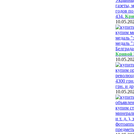
Украины,
газеты, 
годов по
434.
Кри
10.05.20
купим ме
медаль "
медаль "
Белграда
Кривой 
10.05.20
купим ор
революци
4300 грн
грн. и д
10.05.20
купим ст
минералы
и т. д. 
фотоаппа
предметы