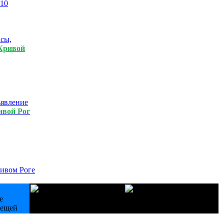
 10
асы,
Кривой
ивой Рог
ивом Роге
е
Купуємо техніку Б/У
Лестницы деревянные
вещей
холодильники пральні
изготовление на зак.