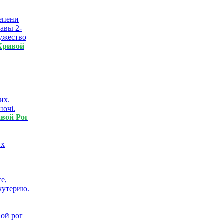
тепени
лавы 2-
мужество
Кривой
і
их.
ночі.
вой Рог
их
е,
жутерию.