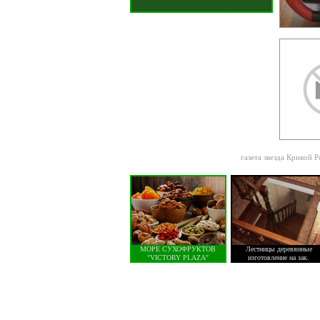
газета звезда Кривой Р
МОРЕ СУХОФРУКТОВ
Лестницы деревянные
"VICTORY PLAZA"
изготовление на зак.