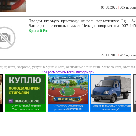
07.08.2025
[
505 просм
Продам игровую приставку консоль портативную Lg - Sky
Battlegro - не использовалась Цена договорная тел. 067 145
Кривой Рог
22.11.2019
[
787 просм
ог
,
красота, здоровье, услуги в Кривом Роге
,
бесплатные объявления Кривого Рога
,
бытовая
Как разместить такой информер?
Выкуп бытовой техники
Выполняем спортивную
Бережные грузовые перевозки
Стиральные машины
разметку 0687874865
ваших вещей