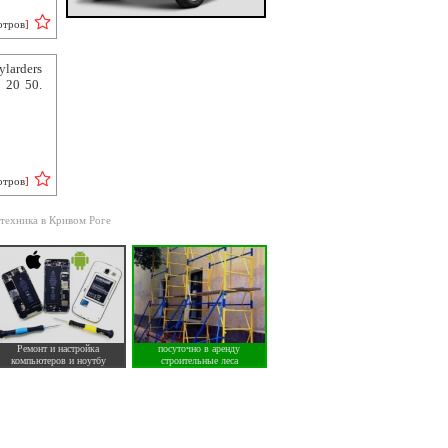
отров
]
larders
 20 50.
отров
]
 техника в Кривом Роге
Ремонт и настройка
посуточно в аренду
компьютеров и ноутбу
строительные леса