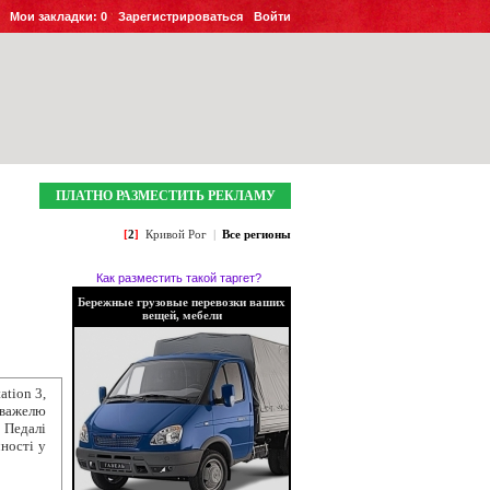
Мои закладки:
0
Зарегистрироваться
Войти
ПЛАТНО РАЗМЕСТИТЬ РЕКЛАМУ
[
2
]
Кривой Рог
|
Все регионы
Как разместить такой таргет?
Бережные грузовые перевозки ваших
вещей, мебели
ation 3,
 важелю
 Педалі
чності у