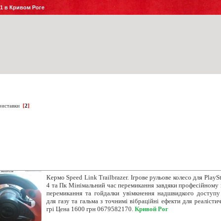
№1 в Кривом Роге
риставки
[
2
]
Кермо Speed Link Trailbrazer. Ігрове рульове колесо для PlaySt
4 та Пк Мінімальний час перемикання завдяки професійному
перемикання та гойдалки увімкнення надшвидкого доступу
для газу та гальма з точнимі вібраційні ефекти для реалісти
грі Цена 1600 грн 0679582170.
Кривой Рог