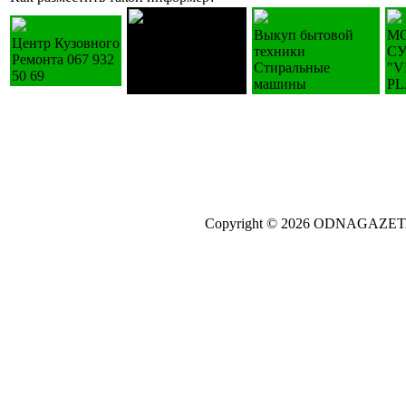
Лестницы
Выкуп бытовой
М
Центр Кузовного
деревянные
техники
С
Ремонта 067 932
изготовление на
Стиральные
"V
50 69
зак.
машины
PL
Copyright © 2026 ODNAGAZE