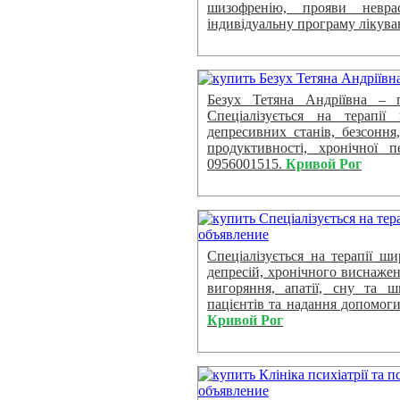
шизофренію, прояви неврас
індивідуальну програму лікува
Безух Тетяна Андріївна – пс
Спеціалізується на терапії 
депресивних станів, безсоння
продуктивності, хронічної п
0956001515.
Кривой Рог
Спеціалізується на терапії ш
депресій, хронічного виснаже
вигоряння, апатії, сну та ш
пацієнтів та надання допомог
Кривой Рог