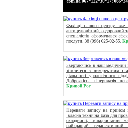
com.ua 067*122*30*17; 066*3
Фахівці нашого центру вже д
антицелюлітний, оздоровчий т
спеціалістів сформувався ефе
послуги. 38 (096) 025-02-55.
Кр
Звертаючись в наш медичний ц
зіткнетеся з некоректним ст
діяльності урологічного від
Доброякісна гіперплазія пер
Кривой Рог
Переваги запису на прийом х
-власна технічна база для пров
складності, -використання м
найкращий терапевтичний е