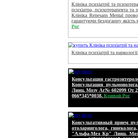
Клініка психіатрії та психотер
психіатра, психотерапевта та п
Клініка Renesans Mental прово
гарантуючи бездоганну якість
Рог
Клініка психіатрії та наркологі
Консультация гастроэнтерол
Консультация пульмонолог
Лииц. Мозу Аг№ 602099 От 25.
066*345*0038.
Кривой Рог
Консультативный прием пуль
отоларинголога, гинеколога
"Альфа-Мед Кр" Лииц. Мозу