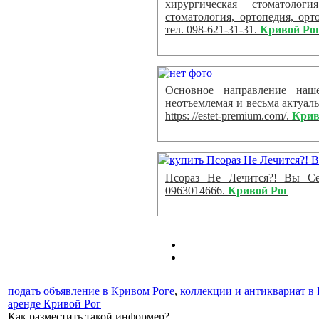
хирургическая стоматологи
стоматология, ортопедия, орт
тел. 098-621-31-31.
Кривой Ро
Основное направление наш
неотъемлемая и весьма актуал
https: //estet-premium.com/.
Крив
Псораз Не Лечится?! Вы Се
0963014666.
Кривой Рог
подать объявление в Кривом Роге
,
коллекции и антиквариат в
аренде Кривой Рог
Как разместить такой информер?