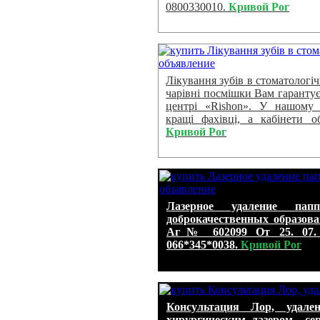
0800330010.
Кривой Рог
Лікування зубів в стоматологічн
чарівні посмішки Вам гаранту
центрі «Rishon». У нашому 
кращі фахівці, а кабінети о
Кривой Рог
Лазерное удаление пап
доброкачественных образо
Аг№ 602099 От 25. 07. 1
066*345*0038.
Кривой Рог
Консультация Лор, удал
хирургическим лазером., се