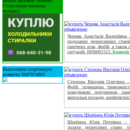
Выкуп бытовой техники
Стиральные машины
холодил.
Черняк Анастасія Валеріївна 
подоланні депресивних станів,
панічних атак, фобій, а також
ситуацій. 0956001515.
Кривой 
Выполняем спортивную
разметку 0687874865
Стецюра Вікторія Олегівна – 
Фобії, підвищена тривожніст
поведінкові порушення, пан
ментальні розлади, конфліктніс
Щербина Юлія Петрівна – пс
долати депресивні стани, т