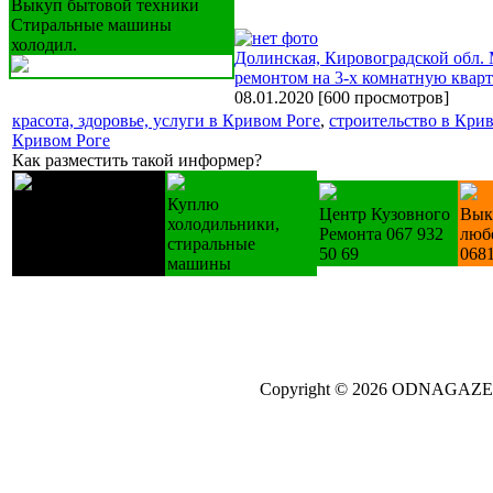
Выкуп бытовой техники
Стиральные машины
холодил.
Долинская, Кировоградской обл.
ремонтом на 3-х комнатную кварт
08.01.2020
[
600 просмотров
]
красота, здоровье, услуги в Кривом Роге
,
строительство в Кри
Кривом Роге
Как разместить такой информер?
Лестницы
Куплю
Центр Кузовного
Вык
деревянные
холодильники,
Ремонта 067 932
люб
изготовление на
стиральные
50 69
068
зак.
машины
Copyright © 2026 ODNAGA