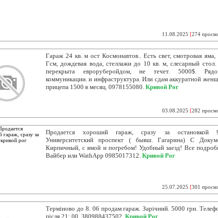
11.08.2025
[
274 просм
Гараж 24 кв. м ост Космонавтов.. Есть свет, смотровая яма, 
Гсм, дождевая вода, стеллажи до 10 кв. м, слесарный стол
перекрыта евроруберойдом, не течет. 5000$. Ряд
коммуникации. и инфраструктура. Или сдам аккуратной женщ
прицепа 1500 в месяц. 0978155080.
Кривой Рог
03.08.2025
[
282 просм
Продается хороший гараж, сразу за остановкой 
Университетский проспект ( бывш. Гагарина) С Докум
Кирпичный, с ямой и погребом! Удобный заезд! Все подроб
Вайбер или WathApp 0985017312.
Кривой Рог
25.07.2025
[
301 просм
Терміново до 8. 06 продам гараж. Зарічний. 5000 грн. Телеф
після 21: 00. 380988437502.
Кривой Рог