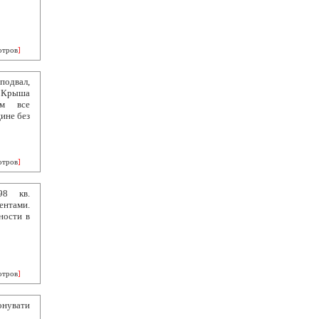
отров
]
подвал,
. Крыша
ом все
ине без
отров
]
98 кв.
ентами.
ности в
отров
]
онувати