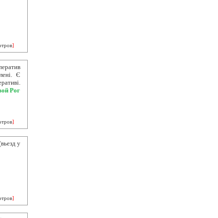
отров
]
ператив
лені. Є
ративі.
вой Рог
отров
]
(вьезд у
отров
]