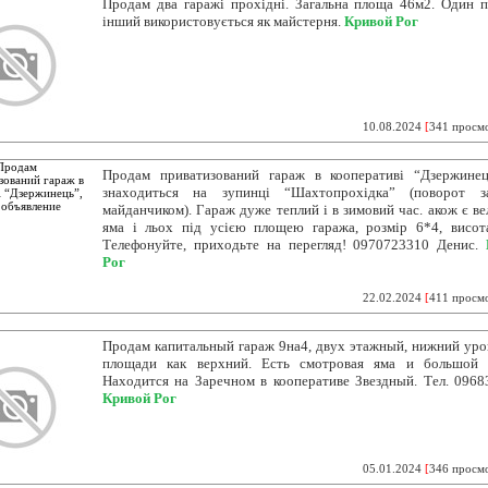
Продам два гаражі прохідні. Загальна площа 46м2. Один п
інший використовується як майстерня.
Кривой Рог
10.08.2024
[
341 просм
Продам приватизований гараж в кооперативі “Дзержине
знаходиться на зупинці “Шахтопрохідка” (поворот з
майданчиком). Гараж дуже теплий і в зимовий час. акож є ве
яма і льох під усією площею гаража, розмір 6*4, висота
Телефонуйте, приходьте на перегляд! 0970723310 Денис.
Рог
22.02.2024
[
411 просм
Продам капитальный гараж 9на4, двух этажный, нижний уро
площади как верхний. Есть смотровая яма и большой 
Находится на Заречном в кооперативе Звездный. Тел. 0968
Кривой Рог
05.01.2024
[
346 просм