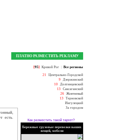
Мои закладки:
0
Зарегистрироваться
Войти
ПЛАТНО РАЗМЕСТИТЬ РЕКЛАМУ
[
95
]
Кривой Рог
|
Все регионы
21
Центрально-Городской
9
Дзержинский
10
Долгинцевский
13
Саксаганский
26
Жовтневый
13
Терновской
Ингулецкий
За городом
тонный,
т есть.
Как разместить такой таргет?
Бережные грузовые перевозки ваших
вещей, мебели