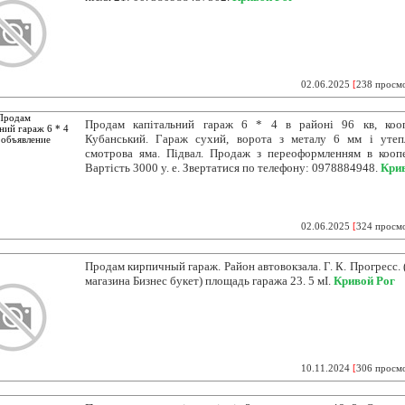
02.06.2025
[
238 просм
Продам капітальний гараж 6 * 4 в районі 96 кв, коо
Кубанський. Гараж сухий, ворота з металу 6 мм і утеп
смотрова яма. Підвал. Продаж з переоформленням в коопе
Вартість 3000 у. е. Звертатися по телефону: 0978884948.
Кри
02.06.2025
[
324 просм
Продам кирпичный гараж. Район автовокзала. Г. К. Прогресс. 
магазина Бизнес букет) площадь гаража 23. 5 мІ.
Кривой Рог
10.11.2024
[
306 просм