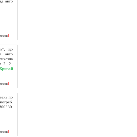
ід авто
отров
]
ць”, що
а авто
личезна
 2. 2..
Кривой
отров
]
вень по
погреб.
300330.
отров
]