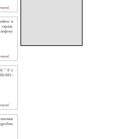
отров
]
район в
 гараж,
лефону
отров
]
 ". 6 х
96-681-
отров
]
тановки
одробно