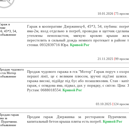
10.01.2026
[
75 просм
Гараж в кооперативе Дзержинец-6, 45*3, 54, глубина: погреб
яма-2м, вход отдельно в погреб, проводка и щетчик сделаны
утеплены пенопластом, мягкую кровлю крыши жела
перестелить в сильный дождь немного протекает в районе 
стенки. 0932839716 Юра.
Кривой Рог
21.11.2025
[
99 просм
Продаж чудового гаража в гск "Мотор" Гараж поруч з охор
першої лінії, це є великим плюсом, зручні під'їзні шляхи.
гаража високі, підійде під бус або позашляховик. Стан - кап
гараж, є оглядова яма, підвал, дах у порядку, є світло. Ціна: 
Рустам: 0688018554.
Кривой Рог
03.10.2025
[
124 просм
Продам гараж Дзержинка за рестораном Пуричвени.
капитальный бетон крыша плиты есть погреб.
Кривой Рог