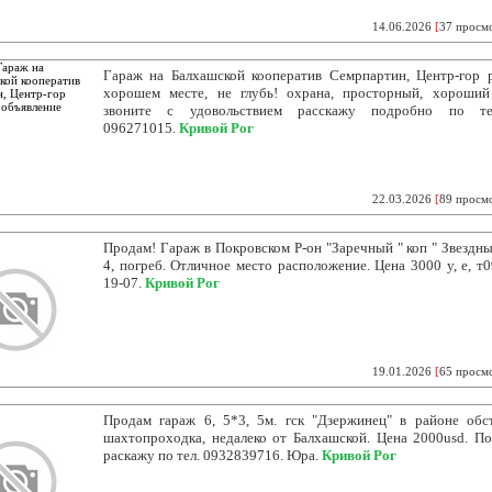
14.06.2026
[
37 просм
Гараж на Балхашской кооператив Семрпартин, Центр-гор 
хорошем месте, не глубь! охрана, просторный, хороший
звоните с удовольствием расскажу подробно по те
096271015.
Кривой Рог
22.03.2026
[
89 просм
Продам! Гараж в Покровском Р-он "Заречный " коп " Звездный
4, погреб. Отличное место расположение. Цена 3000 у, е, т0
19-07.
Кривой Рог
19.01.2026
[
65 просм
Продам гараж 6, 5*3, 5м. гск "Дзержинец" в районе обс
шахтопроходка, недалеко от Балхашской. Цена 2000usd. П
раскажу по тел. 0932839716. Юра.
Кривой Рог