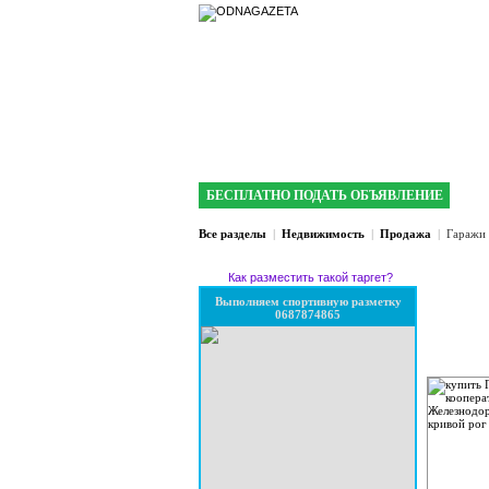
интернет газета 
БЕСПЛАТНО ПОДАТЬ ОБЪЯВЛЕНИЕ
Все разделы
|
Недвижимость
|
Продажа
|
Гаражи 
Как разместить такой таргет?
Выполняем спортивную разметку
0687874865