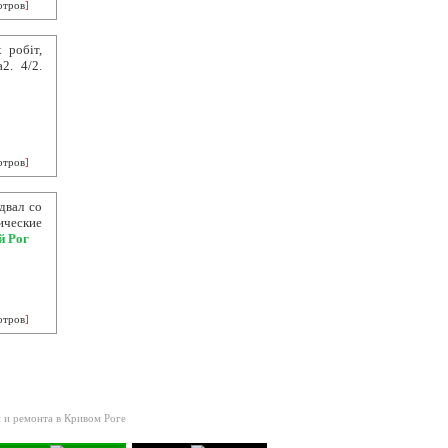
отров
]
 робіт,
2. 4/2.
отров
]
двал со
ические
й Рог
отров
]
 и ремонта в Кривом Роге