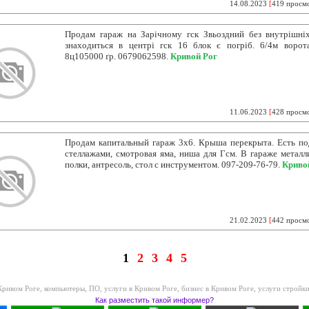
14.08.2023
[
419 просм
Продам гараж на Зарічному гск Звьоздний без внутрішніх
знаходиться в центрі гск 16 блок є погріб. 6/4м ворота
8ц105000 ґр. 0679062598.
Кривой Рог
11.06.2023
[
428 просм
Продам капитальный гараж 3х6. Крыша перекрыта. Есть по
стеллажами, смотровая яма, ниша для Гсм. В гараже металл
полки, антресоль, стол с инструментом. 097-209-76-79.
Криво
21.02.2023
[
442 просм
1
2
3
4
5
 Кривом Роге
,
компьютеры, ПО, услуги в Кривом Роге
,
бизнес в Кривом Роге
,
услуги стройки
Как разместить такой информер?