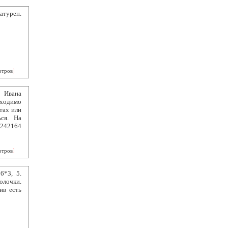
атурен.
отров
]
ы Ивана
ходимо
тах или
ься. На
3242164
отров
]
6*3, 5.
лочки.
ив есть