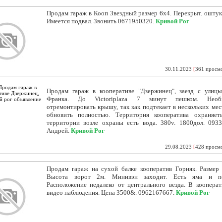
Продам гараж в Кооп Звездный размер 6х4. Перекрыт. оштук
Имеется подвал. Звонить 0671950320.
Кривой Рог
30.11.2023
[
361 просм
Продам гараж в кооперативе "Дзержинец", заезд с улиц
Франка. До Victoriplaza 7 минут пешком. Необ
отремонтировать крышу, так как подтекает в нескольких мес
обновить полностью. Территория кооператива охраняет
территории возле охраны есть вода. 380v. 1800дол. 093
Андрей.
Кривой Рог
29.08.2023
[
428 просм
Продам гараж на сухой балке кооператив Горняк. Размер 
Высота ворот 2м. Минивэн заходит. Есть яма и по
Расположение недалеко от центрального везда. В кооперат
видео наблюдения. Цена 3500&. 0962167667.
Кривой Рог