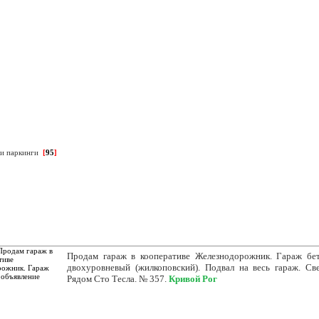
№1 в Кривом Роге
и паркинги
[
95
]
Продам гараж в кооперативе Железнодорожник. Гараж бе
двохуровневый (жилкоповский). Подвал на весь гараж. Све
Рядом Сто Тесла. № 357.
Кривой Рог