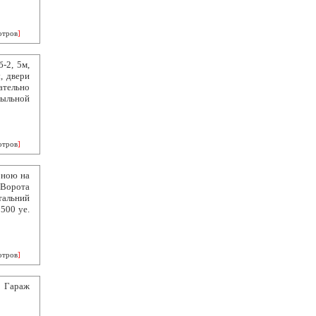
отров
]
-2, 5м,
, двери
тельно
тыльной
отров
]
оною на
 Ворота
італьний
3500 уе.
отров
]
 Гараж