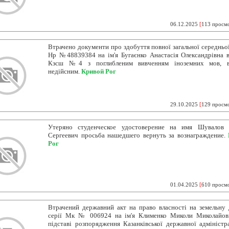
06.12.2025
[
113 просм
Втрачено документи про здобуття повної загальної середньої
Нр №48839384 на ім'я Бугаєнко Анастасія Олександрівна 
Кзсш №4 з поглибленим вивченням іноземних мов, в
недійсним.
Кривой Рог
29.10.2025
[
129 просм
Утеряно студенческое удостоверение на имя Шувалов 
Сергеевич просьба нашедшего вернуть за вознаграждение.
Рог
01.04.2025
[
610 просм
Втрачений державний акт на право власності на земельну 
серії Мк № 006924 на ім'я Клименко Миколи Миколайов
підставі розпорядження Казанківської державної адміністра