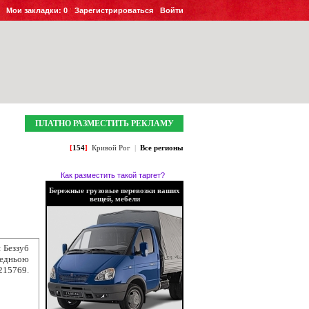
Мои закладки:
0
Зарегистрироваться
Войти
ПЛАТНО РАЗМЕСТИТЬ РЕКЛАМУ
[
154
]
Кривой Рог
|
Все регионы
Как разместить такой таргет?
Бережные грузовые перевозки ваших
вещей, мебели
 Беззуб
едньою
215769.