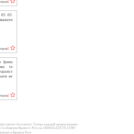
отров
]
05. 05.
важати
отров
]
о Ірина
вки та
ціаліст
жати не
отров
]
 абсолютно бесплатно! Теперь каждый криворожанин
дел Сообщения Кривого Рога на ODNAGAZETA.COM!
вление в Кривом Роге