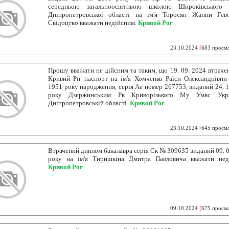
середньою загальноосвітньою школою Широківського 
Дніпропетровської області на ім'я Торосян Жанни Гево
Свідоцтво вважати недійсним.
Кривой Рог
23.10.2024
[
683 просм
Прошу вважати не дійсним та таким, що 19. 09. 2024 втрачен
Кривий Ріг паспорт на ім'я Хомченко Раїси Олександрівни 
1951 року народження, серія Ае номер 267753, виданий 24. 1
року Дзержинським Рв Криворізького Му Умвс Укр
Дніпропетровській області.
Кривой Рог
23.10.2024
[
645 просм
Втрачений диплом бакалавра серія Ск № 309635 виданий 09. 0
року на ім'я Тиришкіна Дмитра Павловича вважати нед
Кривой Рог
09.10.2024
[
675 просм