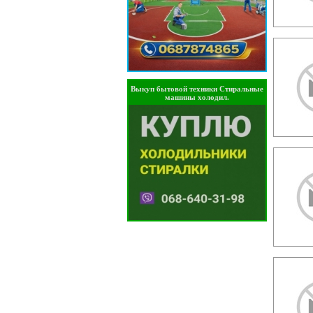
Выкуп бытовой техники Стиральные
машины холодил.