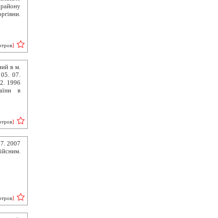
району
ргівни.
отров
]
ий в м.
05. 07.
2. 1996
аїни в
отров
]
7. 2007
ійсним.
отров
]