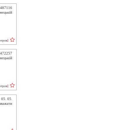
в487116
онецькій
отров
]
в472257
онецькій
отров
]
05. 05.
важати