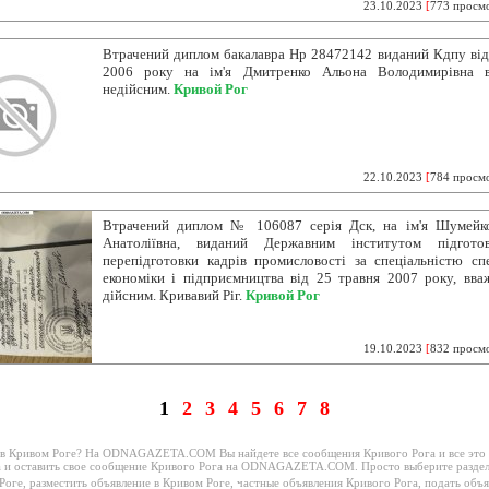
23.10.2023
[
773 просм
Втрачений диплом бакалавра Нр 28472142 виданий Кдпу від 
2006 року на ім'я Дмитренко Альона Володимирівна в
недійсним.
Кривой Рог
22.10.2023
[
784 просм
Втрачений диплом № 106087 серія Дск, на ім'я Шумейк
Анатоліївна, виданий Державним інститутом підгото
перепідготовки кадрів промисловості за спеціальністю спе
економіки і підприємництва від 25 травня 2007 року, вва
дійсним. Кривавий Ріг.
Кривой Рог
19.10.2023
[
832 просм
1
2
3
4
5
6
7
8
е в Кривом Роге? На ODNAGAZETA.COM Вы найдете все сообщения Кривого Рога и все это
га и оставить свое сообщение Кривого Рога на ODNAGAZETA.COM. Просто выберите раз
Роге
,
разместить объявление в Кривом Роге
,
частные объявления Кривого Рога
,
подать объя