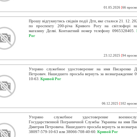
01.05.2026
[
66 просм
Прошу відгукнутись свідків події Дтп, яке сталося 21. 12. 2
по проспекту 200-річа Кривого Рогу на світлофорі н
магазину Делві. Контактний номер телефону 0965328405.
Рог
23.12.2025
[
94 просм
Утеряно служебное удостоверение на имя Писаренко Д
Петрович. Нашедшего просьба вернуть за вознаграждение 0
10-63.
Кривой Рог
06.12.2025
[
102 просм
Утеряно служебное удостоверение военнослуж
Государственной Пограничной Службы Украины на имя Пи
Дмитрия Петровича. Нашедшего просьба вернуть за вознагра
38097-579-10-63 или 38066-708-40-60.
Кривой Рог