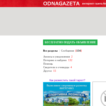
интернет газета 
БЕСПЛАТНО ПОДАТЬ ОБЪЯВЛЕНИЕ
Все разделы
|
Сообщения
[
154
]
Анонсы и уведомления
2
Потеряно и найдено
132
Помощь
Свидетели и очевидцы
4
Другое
15
Как разместить такой таргет?
Выполняем спортивную разметку
0687874865