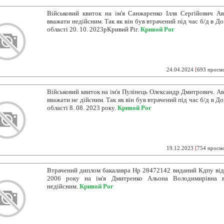
Військовий квиток на ім'я Санжаренко Ілля Сергійович А
вважати недійсним. Так як він був втрачений під час б/д в Д
області 20. 10. 2023рКривий Ріг.
Кривой Рог
24.04.2024
[
693 просм
Військовий квиток на ім'я Пулінець Олександр Дмитрович. А
вважати не дійсним. Так як він був втрачений під час б/д в Д
області 8. 08. 2023 року.
Кривой Рог
19.12.2023
[
754 просм
Втрачений диплом бакалавра Нр 28472142 виданий Кдпу від 
2006 року на ім'я Дмитренко Альона Володимирівна в
недійсним.
Кривой Рог