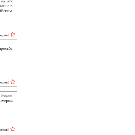
на ім'я
альною
ійсним.
отров
]
росьба
отров
]
гійовича
омером
отров
]