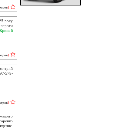
отров
]
025 року
авпроти
Кривой
отров
]
митрий
97-579-
отров
]
ащего
саренко
ждение.