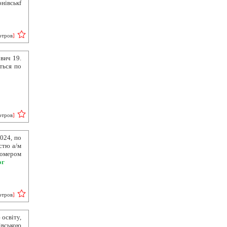
нівськf
отров
]
вич 19.
ться по
отров
]
2024, по
астю а/м
номером
ог
отров
]
освіту,
івською