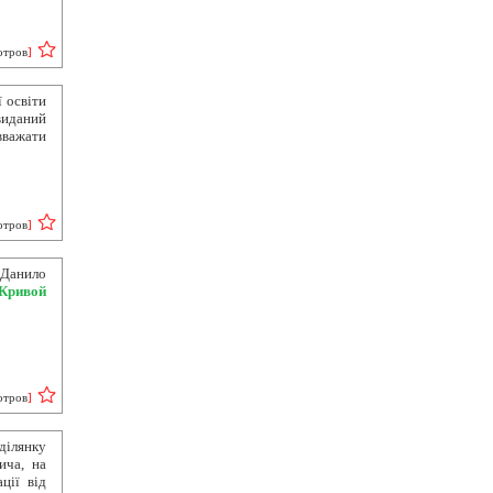
отров
]
 освіти
виданий
важати
отров
]
Данило
Кривой
отров
]
ділянку
ича, на
ції від