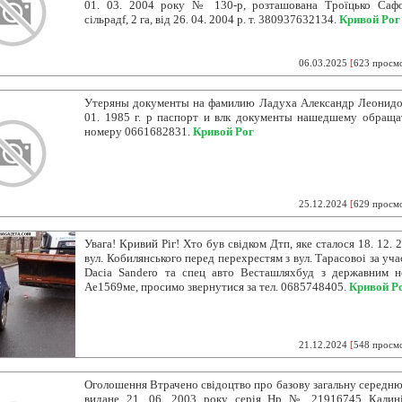
01. 03. 2004 року № 130-р, розташована Троїцько Сафо
сільрадf, 2 га, від 26. 04. 2004 р. т. 380937632134.
Кривой Рог
06.03.2025
[
623 просм
Утеряны документы на фамилию Ладуха Александр Леонидо
01. 1985 г. р паспорт и влк документы нашедшему обраща
номеру 0661682831.
Кривой Рог
25.12.2024
[
629 просм
Увага! Кривий Ріг! Хто був свідком Дтп, яке сталося 18. 12. 
вул. Кобилянського перед перехрестям з вул. Тарасовоі за уч
Dacia Sandero та спец авто Весташляхбуд з державним 
Ае1569ме, просимо звернутися за тел. 0685748405.
Кривой Р
21.12.2024
[
548 просм
Оголошення Втрачено свідоцтво про базову загальну середню 
видане 21. 06. 2003 року серія Нр № 21916745 Калин