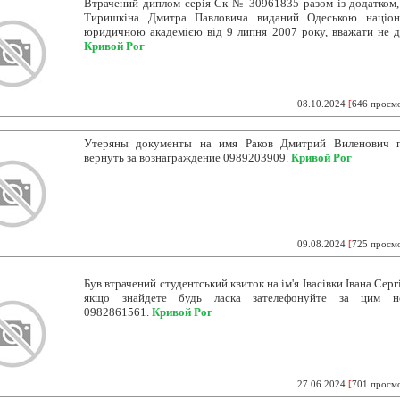
Втрачений диплом серія Ск № 30961835 разом із додатком, 
Тиришкіна Дмитра Павловича виданий Одеською націон
юридичною академією від 9 липня 2007 року, вважати не д
Кривой Рог
08.10.2024
[
646 просм
Утеряны документы на имя Раков Дмитрий Виленович п
вернуть за вознаграждение 0989203909.
Кривой Рог
09.08.2024
[
725 просм
Був втрачений студентський квиток на ім'я Івасівки Івана Сер
якщо знайдете будь ласка зателефонуйте за цим н
0982861561.
Кривой Рог
27.06.2024
[
701 просм