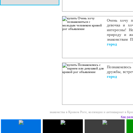
Очень хочу п
девочка и хо
интересны! Не
природу и жи
знакомствам 
город
Познакомлюсь
дружбы, встреч
город
знакомства в Кривом Роге
,
коллекции и антиквариат в Кр
Как раз