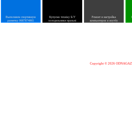
Выполняем спортивную
Купуємо техніку Б/У
Ремонт и настройка
разметку 0687874865
холодильники пральні
компьютеров и ноутбу
Copyright © 2026 ODNAGA