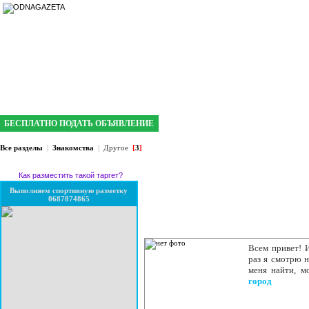
интернет газета №1 в Кривом Роге
БЕСПЛАТНО ПОДАТЬ ОБЪЯВЛЕНИЕ
Все разделы
|
Знакомства
|
Другое
[
3
]
Как разместить такой таргет?
Выполняем спортивную разметку
0687874865
Всем привет! 
раз я смотрю н
меня найти, м
город