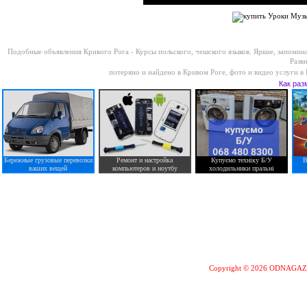
Подобные объявления Кривого Рога -
Курсы польского, чешского языков. Яркие, запомин
Разв
потеряно и найдено в Кривом Роге
,
фото и видео услуги в
Как раз
Бережные грузовые перевозки
Ремонт и настройка
Купуємо техніку Б/У
В
ваших вещей
компьютеров и ноутбу
холодильники пральні
Copyright © 2026 ODNAGA