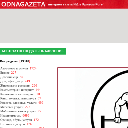
интернет газета №1 в Кривом Роге
БЕСПЛАТНО ПОДАТЬ ОБЪЯВЛЕНИЕ
Все разделы
[
19318
]
Авто-мото и услуги
1724
Бизнес
227
Детский мир
85
Дом, офис, двор
249
Животные и растения
266
Компьютеры и интернет
144
Коллекции и антиквариат
70
Кино, музыка, литература
37
Красота, здоровье, услуги
499
Мебель и услуги
222
Мобильная связь и услуги
27
Недвижимость
6696
Одежда, обувь, услуги
172
Питание и услуги
176