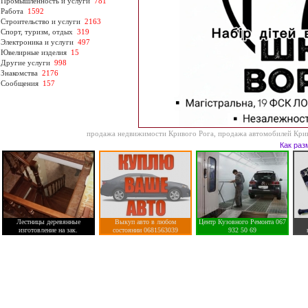
Промышленность и услуги
781
Работа
1592
Строительство и услуги
2163
Спорт, туризм, отдых
319
Электроника и услуги
497
Ювелирные изделия
15
Другие услуги
998
Знакомства
2176
Сообщения
157
продажа недвижимости Кривого Рога
,
продажа автомобилей Кри
Как раз
Лестницы деревянные
Выкуп авто в любом
Центр Кузовного Ремонта 067
изготовление на зак.
состоянии 0681563039
932 50 69