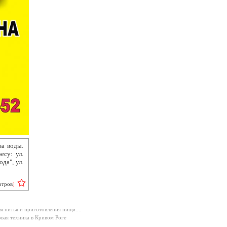
ва воды.
есу: ул.
да", ул.
отров
]
ля питья и приготовления пищи....
вая техника в Кривом Роге