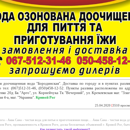
я доочищенная вода "Бородинская". Доставка
по городу и в пунктах разли
о тел: (067)512-31-46, (050)458-12-52. Пункты разлива расположены по адр
нко 20д Бк "Арго", ул. Корнейчука Тк "Вечерний", ул. Кремлевская маг. "Злаго
я 4-а, маг. "Украина".
Кривой Рог
25.04.2020
[
3510 просм
ога -
Аква Сана - чистая вода для питья и приготовления пищи....
Аква Сана - чистая вода д
вом Роге
,
промышленность в Кривом Роге
,
доска бесплатных объявлений г. Кривой Рог
,
быто
Как разместить такой информер?