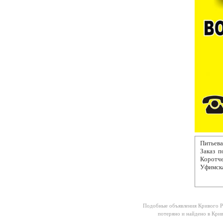
Питьева
Заказ п
Коротче
Уфимска
Подобные объявления Кривого Р
потеряно и найдено в Кри