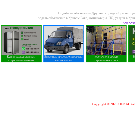
Подобные объявления Другого города -
Срочно про
подать объявление в Кривом Роге
,
компьютеры, ПО, услуги в Кри
Как раз
Куплю холодильники,
Бережные грузовые перевозки
посуточно в аренду
В
стиральные машины
ваших вещей
строительные леса
Copyright © 2026 ODNAGA