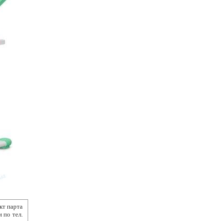
кт парта
 по тел.