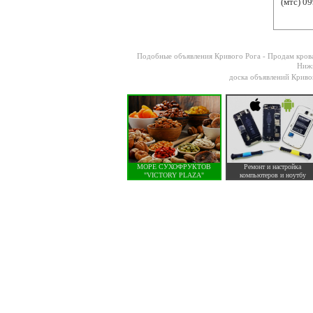
(мтс) 09
Подобные объявления Кривого Рога -
Продам крова
Нижн
доска объявлений Криво
МОРЕ СУХОФРУКТОВ
Ремонт и настройка
"VICTORY PLAZA"
компьютеров и ноутбу