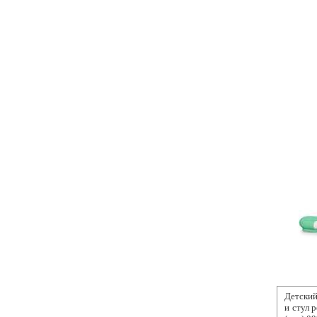
Детский
и стул 