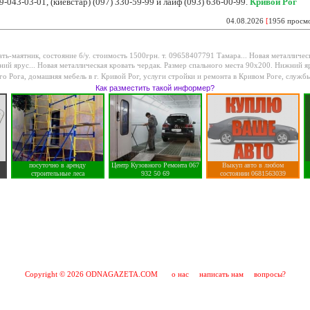
9-043-03-01, (киевстар) (097) 330-59-99 и лайф (093) 636-00-99.
Кривой Рог
04.08.2026
[
1956 просм
ть-маятник, состояние б/у. стоимость 1500грн. т. 09658407791 Тамара...
Новая металлическ
ий ярус...
Новая металлическая кровать чердак. Размер спального места 90х200. Нижний яр
го Рога
,
домашняя мебель в г. Кривой Рог
,
услуги стройки и ремонта в Кривом Роге
,
службы
Как разместить такой информер?
посуточно в аренду
Центр Кузовного Ремонта 067
Выкуп авто в любом
строительные леса
932 50 69
состоянии 0681563039
Copyright © 2026 ODNAGAZETA.COM
о нас
написать нам
вопросы?