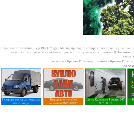
Подобные объявления -
Vip Black Magic, Магия, приворот, отворот, рассорки. черный маг У
на картах Таро, ответы на любые вопросы. Помогу заглянуть...
Ремонт (( Зонтиков )
канализ
питание в Кривом Роге
,
аудиотехника в Кривом Роге
,
мо
Как раз
Бережные грузовые перевозки
Выкуп авто в любом
Центр Кузовного Ремонта 067
В
ваших вещей
состоянии 0681563039
932 50 69