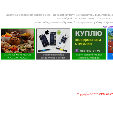
Подобные объявления Кривого Рога -
Продаем запчасти на экскаваторы и драглайны. 
почвооброботка сеялки. также...
В наличии и 
ремонт оборудования в Кривом Роге
,
предлагаю работу в Крив
Как раз
МОРЕ СУХОФРУКТОВ
Ремонт и настройка
Выкуп бытовой техники
В
"VICTORY PLAZA"
компьютеров и ноутбу
Стиральные машины
Copyright © 2026 ODNAGA