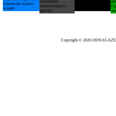
настройка
ар
перевозки ваших
У холодильники
компьютеров и
ст
вещей
пральні
ноутбу
ле
Copyright © 2026 ODNAGA