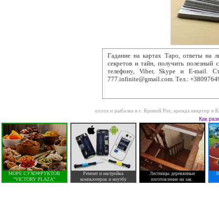
Гадание на картах Таро, ответы
на лю
секретов и тайн, получить полезный 
телефону, Viber, Skype и E-mail. Ст
777.infinite@gmail.com. Тел.: +380976
охота и рыбалка в г. Кривой Рог
,
аренда квартир в 
Как раз
МОРЕ СУХОФРУКТОВ
Ремонт и настройка
Лестницы деревянные
В
"VICTORY PLAZA"
компьютеров и ноутбу
изготовление на зак.