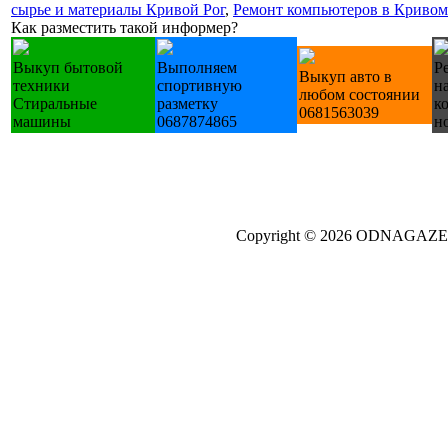
сырье и материалы Кривой Рог
,
Ремонт компьютеров в Кривом
Как разместить такой информер?
Выкуп бытовой
Выполняем
Р
Выкуп авто в
техники
спортивную
н
любом состоянии
Стиральные
разметку
к
0681563039
машины
0687874865
н
Copyright © 2026 ODNAGA