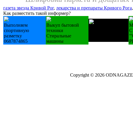
газета звезда Кривой Рог
,
лекарства и препараты Кривого Рога
Как разместить такой информер?
Выполняем
Выкуп бытовой
М
Купуємо техніку
спортивную
техники
С
Б/У холодильники
разметку
Стиральные
"
пральні
0687874865
машины
P
Copyright © 2026 ODNAGA