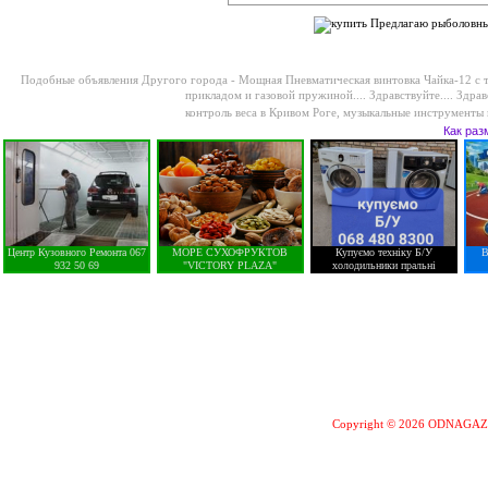
Подобные объявления Другого города -
Мощная Пневматическая винтовка Чайка-12 с т
прикладом и газовой пружиной....
Здравствуйте....
Здрав
контроль веса в Кривом Роге
,
музыкальные инструменты 
Как раз
Центр Кузовного Ремонта 067
МОРЕ СУХОФРУКТОВ
Купуємо техніку Б/У
В
932 50 69
"VICTORY PLAZA"
холодильники пральні
Copyright © 2026 ODNAGA