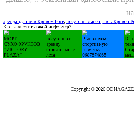
на
аренда зданий в Кривом Роге
,
посуточная аренда в г. Кривой Р
Как разместить такой информер?
МОРЕ
посуточно в
Выполняем
Вык
СУХОФРУКТОВ
аренду
спортивную
тех
"VICTORY
строительные
разметку
Сти
PLAZA"
леса
0687874865
маш
Copyright © 2026 ODNAGA