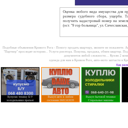
Оценка любого вида имущества для
пр
размера судебного сбора, ущерба. 
получить кадастровый номер на земель
(ост. "9 гор больница", ул. Сичеславская,
Подобные объявления Кривого Рога -
Помогу продать квартиру, звоните не пожалеете. А
"Партнер" проследят историю...
Услуги риелтора. Покупка, продажа, обмен квартир. По
документов любой сложности....
Куплю 2 комн
одежда для мам в Кривом Роге
,
авто-мото запчасти в К
Как раз
Купуємо техніку Б/У
Выкуп авто в любом
Выкуп бытовой техники
холодильники пральні
состоянии 0681563039
Стиральные машины