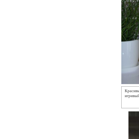
Красив
игривый