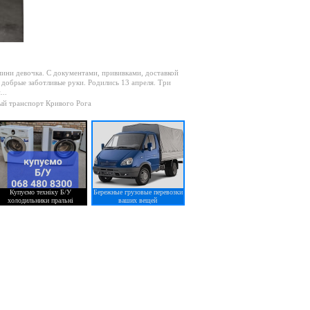
мини девочка. С документами, прививками, доставкой
добрые заботливые руки. Родились 13 апреля. Три
..
ый транспорт Кривого Рога
Купуємо техніку Б/У
Бережные грузовые перевозки
холодильники пральні
ваших вещей