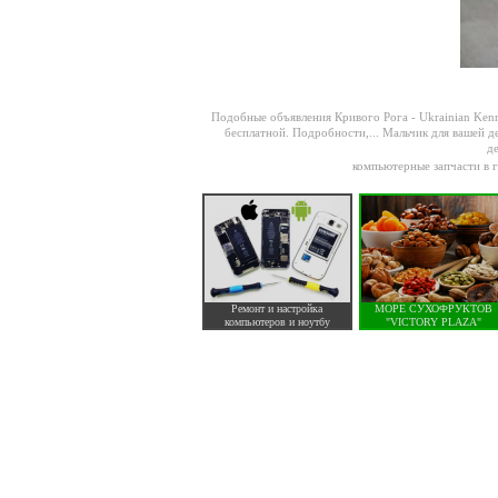
Подобные объявления Кривого Рога -
Ukrainian Kenn
бесплатной. Подробности,...
Мальчик для вашей д
де
компьютерные запчасти в г
Ремонт и настройка
МОРЕ СУХОФРУКТОВ
компьютеров и ноутбу
"VICTORY PLAZA"