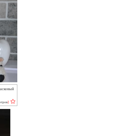
асковый
отров
]