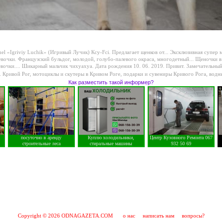
el «Igriviy Luchik» (Игривый Лучик) Ксу-Fci. Предлагает щенков от...
Эксклюзивная супер 
евочки. Французский бульдог, молодой, голубо-палевого окраса, многодетный...
Щеночки в 
вочки....
Шикарный мальчик чихуахуа. Дата рождения 10. 06. 2019. Привит. Замечательный.
. Кривой Рог
,
мотоциклы и скутеры в Кривом Роге
,
подарки и сувениры Кривого Рога
,
водн
Как разместить такой информер?
посуточно в аренду
Куплю холодильники,
Центр Кузовного Ремонта 067
строительные леса
стиральные машины
932 50 69
Copyright © 2026 ODNAGAZETA.COM
о нас
написать нам
вопросы?