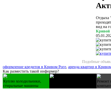
Акт
Отдыха "
проходят
вид на г
Кривой 
05.01.20
Подобные объявл
оформление кредитов в Кривом Роге
,
аренда квартир в Кривом
Как разместить такой информер?
Куплю холодильники,
Купуємо техніку Б/У
Ремонт 
стиральные машины
холодильники пральні
компьют