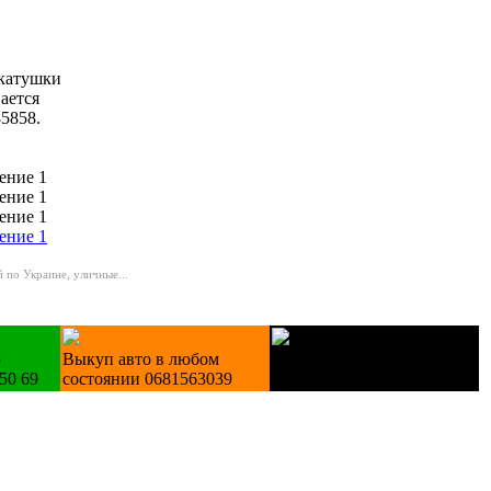
окатушки
вается
85858.
 по Украине, уличные...
о
Выкуп авто в любом
Лестницы деревянные
50 69
состоянии 0681563039
изготовление на зак.