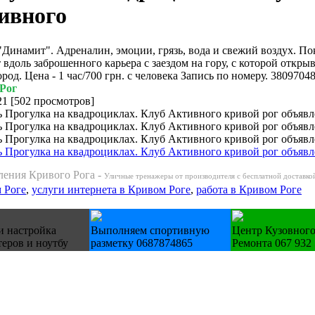
ивного
Динамит". Адреналин, эмоции, грязь, вода и свежий воздух. П
 вдоль заброшенного карьера с заездом на гору, с которой откры
ород. Цена - 1 час/700 грн. с человека Запись по номеру. 3809704
Рог
21
[
502 просмотров
]
ения Кривого Рога -
Уличные тренажеры от производителя с бесплатной доставкой
 Роге
,
услуги интернета в Кривом Роге
,
работа в Кривом Роге
и настройка
Выполняем спортивную
Центр Кузовног
еров и ноутбу
разметку 0687874865
Ремонта 067 932 