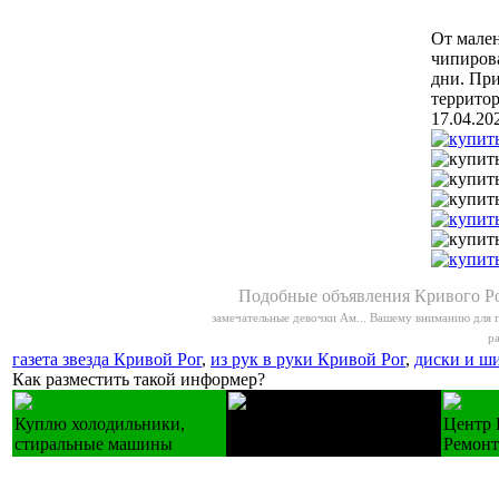
От мален
чипирова
дни. При
территор
17.04.20
Подобные объявления Кривого Ро
замечательные девочки Ам...
Вашему вниманию для п
ра
газета звезда Кривой Рог
,
из рук в руки Кривой Рог
,
диски и ш
Как разместить такой информер?
Куплю холодильники,
Купуємо техніку Б/У
Центр 
стиральные машины
холодильники пральні
Ремонт