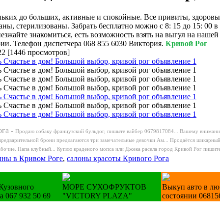
ьких до больших, активные и спокойные. Все привиты, здоровы
ны, стерилизованы. Забрать бесплатно можно с 8: 15 до 15: 00 в
езжайте знакомиться, есть возможность взять на выгул на нашей
ии. Телефон диспетчера 068 855 6030 Виктория.
Кривой Рог
22
[
1446 просмотров
]
га -
Продаю собаку французский бульдог, пишыте вайбер 0679817084...
Вашему вниманию
редварительной брони предлагаются три замечательные девочки Ам...
Продаётся шикарный 
бочие. Папа клубный...
Куплю краденого мопса или Джека расела город Кривой Рог пишите.
ины в Кривом Роге
,
салоны красоты Кривого Рога
Кузовного
МОРЕ СУХОФРУКТОВ
Выкуп авто в л
а 067 932 50 69
"VICTORY PLAZA"
состоянии 06815