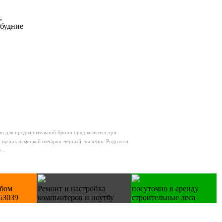
,
 будние
 для предварительной брони предлагаются три
щенок немецкой овчарки-чёрный, мальчик. Родители
..
юбом
Ремонт и настройка
посуточно в аренду
63039
компьютеров и ноутбу
строительные леса