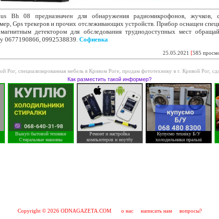
plus Bh 08 предназначен
для обнаружения радиомикрофонов, жучков, 
мер, Gps трекеров и прочих отслеживающих устройств. Прибор оснащен спе
 магнитным детектором для обследования труднодоступных мест обращай
у 0677190866, 0992538839.
Софиевка
25.05.2021
[
585 просм
ой Рог
,
специализированная мебель в Кривом Роге
,
продам фототехнику в г. Кривой Рог
,
сд
Как разместить такой информер?
Выкуп бытовой техники
Ремонт и настройка
Купуємо техніку Б/У
Стиральные машины
компьютеров и ноутбу
холодильники пральні
Copyright © 2026 ODNAGAZETA.COM
о нас
написать нам
вопросы?