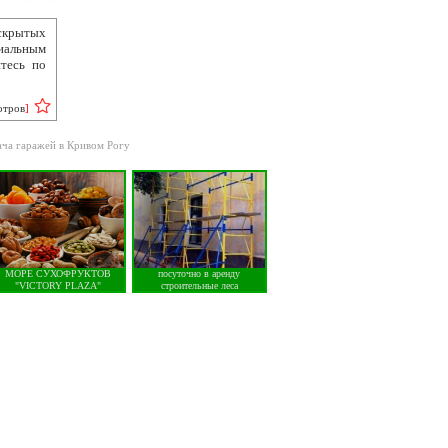
скрытых
циальным
тесь по
отров
]
ача гаражей в Кривом Рогу
МОРЕ СУХОФРУКТОВ
посуточно в аренду
"VICTORY PLAZA"
строительные леса