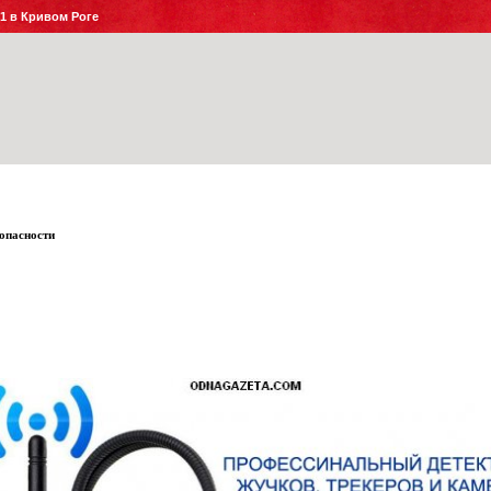
№1 в Кривом Роге
опасности