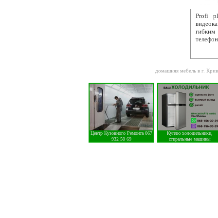
Profi 
видеока
гибким
телефон
домашняя мебель в г. Крив
Центр Кузовного Ремонта 067
Куплю холодильники,
932 50 69
стиральные машины