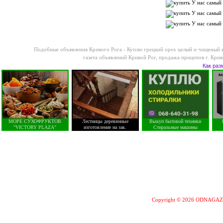
Подобные объявления Кривого Рога -
Куплю грецкий орех целый и чищеный в
газета объявлений Кривой Рог
,
продажа прицепов г. Крив
Как раз
МОРЕ СУХОФРУКТОВ
Лестницы деревянные
Выкуп бытовой техники
"VICTORY PLAZA"
изготовление на зак.
Стиральные машины
Copyright © 2026 ODNAGA