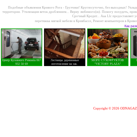
Подобные объявления Кривого Рога -
Грузчики! Круглосуточно, без выходных! Укладка
территории. Утилизация веток дроблением...
Верну любимого(ю). Помогу похудеть, привл
Cрочный Кредит...
Aaa Llc предоставляет у
перетяжка мягкой мебели в Кривбассе
,
Ремонт компьютеров в Криво
Как раз
Центр Кузовного Ремонта 067
Лестницы деревянные
МОРЕ СУХОФРУКТОВ
932 50 69
изготовление на зак.
"VICTORY PLAZA"
Copyright © 2026 ODNAGA