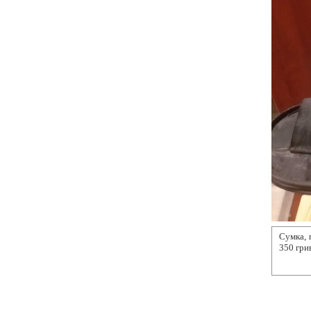
Сумка, 
350 гри