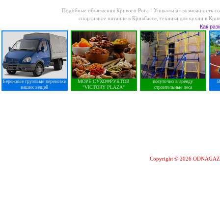
Подобные объявления Кривого Рога -
Уникальная возможность со
спортивное питание в Кривбассе
,
техника для кухни в Кри
Как раз
Бережные грузовые перевозки
МОРЕ СУХОФРУКТОВ
посуточно в аренду
В
ваших вещей
"VICTORY PLAZA"
строительные леса
Copyright © 2026 ODNAGA