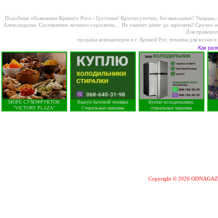
Подобные объявления Кривого Рога -
Грузчики! Круглосуточно, без выходных! Укладка, з
Александрова: Составление личного гороскопа....
Не хватает денег до зарплаты? Срочно 
Для приворота
продажа компьютеров в г. Кривой Рог
,
техника для кухни в
Как раз
МОРЕ СУХОФРУКТОВ
Выкуп бытовой техники
Куплю холодильники,
"VICTORY PLAZA"
Стиральные машины
стиральные машины
Copyright © 2026 ODNAGA