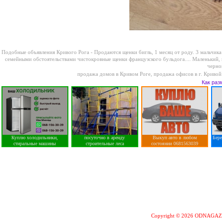
Подобные объявления Кривого Рога -
Продаются щенки бигль, 1 месяц от роду. 3 мальчика 
семейными обстоятельствами чистокровные щенки французского бульдога....
Маленький, 
черно
продажа домов в Кривом Роге
,
продажа офисов в г. Кривой
Как раз
Куплю холодильники,
посуточно в аренду
Выкуп авто в любом
Бер
стиральные машины
строительные леса
состоянии 0681563039
Copyright © 2026 ODNAGA