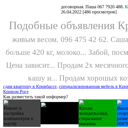
договорная. Паша 067 7920 488.
К
26.04.2022
[
486 просмотров
]
Подобные объявления Кр
живым весом. 096 475 42 62. Саша
больше 420 кг, молоко...
Забой, посм
Цена зависит...
Продам 2х месячного
кашу и...
Продам хорошых козл
сдам квартиру в Кривбассе
,
специализированная мебель в Кри
Кривом Роге
Как разместить такой информер?
Ремонт и
Куплю
Выпо
Купуємо техніку
настройка
холодильники,
спор
Б/У холодильники
компьютеров и
стиральные
разм
пральні
ноутбу
машины
0687