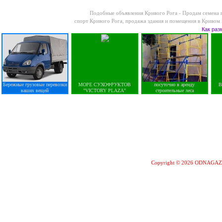
Подобные объявления Кривого Рога -
Продам семена п
спорт Кривого Рога
,
продажа здания и помещения в Кривом 
Как раз
Бережные грузовые перевозки
МОРЕ СУХОФРУКТОВ
посуточно в аренду
В
ваших вещей
"VICTORY PLAZA"
строительные леса
Copyright © 2026 ODNAGA