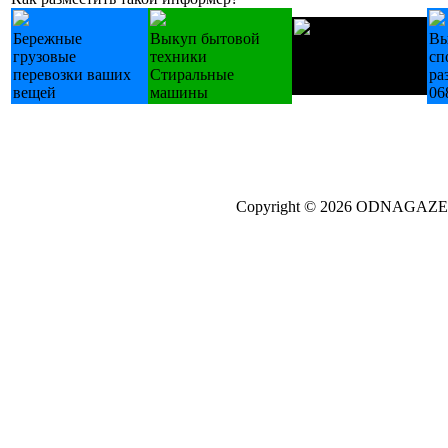
Бережные
Выкуп бытовой
Вы
Купуємо техніку
грузовые
техники
сп
Б/У холодильники
перевозки ваших
Стиральные
ра
пральні
вещей
машины
06
Copyright © 2026 ODNAGA