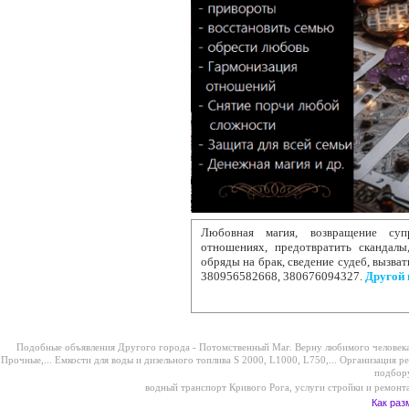
Любовная магия, возвращение суп
отношениях, предотвратить скандалы,
обряды на брак, сведение судеб, вызват
380956582668, 380676094327.
Другой 
Подобные объявления Другого города -
Потомственный Маг. Верну любимого человека,
Прочные,...
Емкости для воды и дизельного топлива S 2000, L1000, L750,...
Организация р
подбору
водный транспорт Кривого Рога
,
услуги стройки и ремонт
Как раз