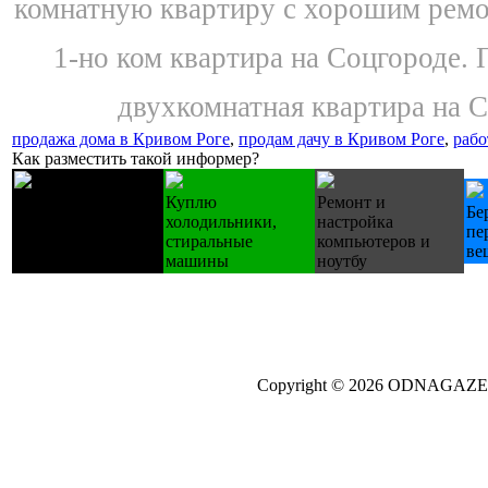
комнатную квартиру с хорошим ремо
1-но ком квартира на Соцгороде. 
двухкомнатная квартира на Со
продажа дома в Кривом Роге
,
продам дачу в Кривом Роге
,
рабо
Как разместить такой информер?
Лестницы
Куплю
Ремонт и
Бе
деревянные
холодильники,
настройка
пе
изготовление на
стиральные
компьютеров и
ве
зак.
машины
ноутбу
Copyright © 2026 ODNAGA