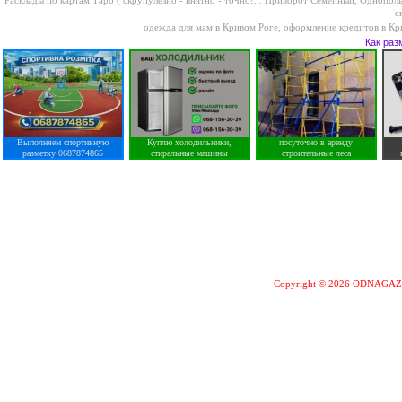
Расклады по картам Таро ( скрупулезно - внятно - точно!...
Приворот Семейный, Однополый
с
одежда для мам в Кривом Роге
,
оформление кредитов в Кр
Как раз
Выполняем спортивную
Куплю холодильники,
посуточно в аренду
разметку 0687874865
стиральные машины
строительные леса
Copyright © 2026 ODNAGA